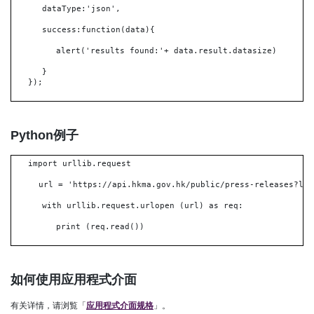
dataType:'json',
success:function(data){
alert('results found:'+ data.result.datasize)
}
});
Python例子
import urllib.request
url = 'https://api.hkma.gov.hk/public/press-releases?lan
with urllib.request.urlopen (url) as req:
print (req.read())
如何使用应用程式介面
有关详情，请浏覧「
应用程式介面规格
」。