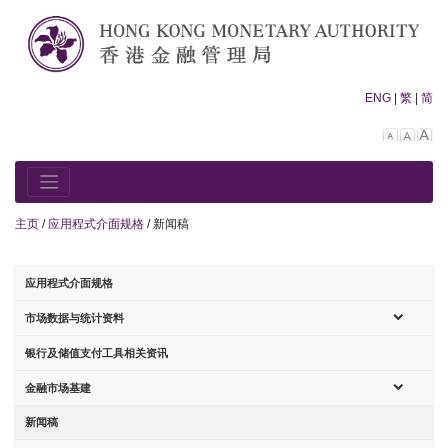
Skip
to
content
ENG
|
繁
|
简
Decreas
Rese
In
font
font
fo
size.
size.
siz
主页
/
应用程式介面规格
/
新闻稿
应用程式介面规格
sub-
市场数据与统计资料
menu
银行及储值支付工具相关资讯
sub-
金融市场基建
menu
新闻稿