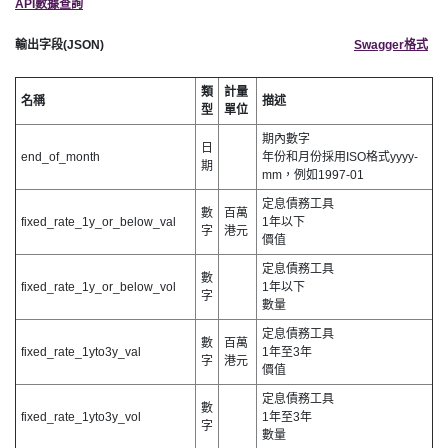
API數據查詢
輸出字段(JSON)
Swagger格式
類
計量
名稱
描述
型
單位
期內數字
日
end_of_month
年份和月份採用ISO格式yyyy-
期
mm，例如1997-01
定息債務工具
數
百萬
fixed_rate_1y_or_below_val
1年以下
字
港元
價值
定息債務工具
數
fixed_rate_1y_or_below_vol
1年以下
字
數量
定息債務工具
數
百萬
fixed_rate_1yto3y_val
1年至3年
字
港元
價值
定息債務工具
數
fixed_rate_1yto3y_vol
1年至3年
字
數量