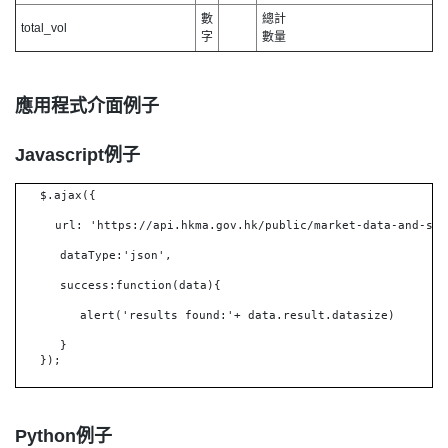
數
總計
total_vol
字
數量
應用程式介面例子
Javascript例子
$.ajax({
url: 'https://api.hkma.gov.hk/public/market-data-and-sta
dataType:'json',
success:function(data){
alert('results found:'+ data.result.datasize)
}
});
Python例子