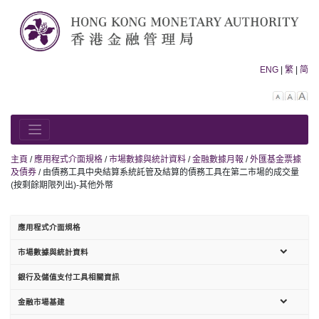
Skip
to
content
ENG
|
繁
|
简
Decreas
Rese
In
font
font
fo
size.
size.
siz
主頁
/
應用程式介面規格
/
市場數據與統計資料
/
金融數據月報
/
外匯基金票據
及債券
/
由債務工具中央結算系統託管及結算的債務工具在第二市場的成交量
(按剩餘期限列出)-其他外幣
應用程式介面規格
sub-
市場數據與統計資料
menu
銀行及儲值支付工具相關資訊
sub-
金融市場基建
menu