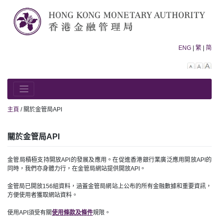
Skip
to
content
ENG
|
繁
|
简
Decreas
Rese
In
font
font
fo
size.
size.
siz
主頁
/
關於金管局API
關於金管局API
金管局積極支持開放API的發展及應用。在促進香港銀行業廣泛應用開放API的
同時，我們亦身體力行，在金管局網站提供開放API。
金管局已開放156組資料，涵蓋金管局網站上公布的所有金融數據和重要資訊，
方便使用者獲取網站資料。
使用API須受有關
使用條款及條件
規限。