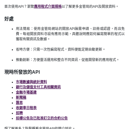
首次使用API？瀏覽
應用程式介面規格
以了解更多金管局的API及開放資料。
好處
用法簡易：使用金管局網站的開放API無需申請、註冊或認證，而且免
費。每組開放資料亦設有應用示範，具體說明應如何編寫簡單的程式以
獲取有關資訊及數據。
省時方便：只需一次性編寫程式，資料便能定期自動更新。
推動創新：方便靈活運用和整合不同資訊，促進開發新的應用程式。
現時所發放的API
市場數據與統計資料
銀行及儲值支付工具相關資訊
金融市場基建
新聞稿
匯思
收銀車日程表
招聘
招標公告及已批准訂立的合約公告
想了解更多？點擊觀看金管局API的簡介短片。