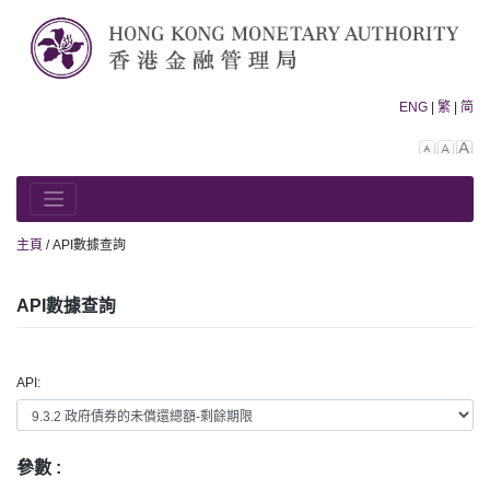
Skip
to
content
ENG
|
繁
|
简
Decreas
Rese
In
font
font
fo
size.
size.
siz
主頁
/
API數據查詢
API數據查詢
API:
參數 :