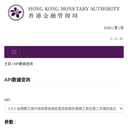
Skip
to
content
ENG
|
繁
|
简
Decreas
Rese
In
font
font
fo
size.
size.
siz
主頁
/
API數據查詢
API數據查詢
API:
參數 :