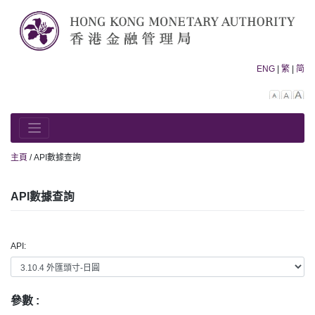
Skip
to
content
ENG
|
繁
|
简
Decreas
Rese
In
font
font
fo
size.
size.
siz
主頁
/
API數據查詢
API數據查詢
API:
參數 :