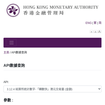
Skip
to
content
ENG
|
繁
|
简
Decreas
Rese
In
font
font
fo
size.
size.
siz
主頁
/
API數據查詢
API數據查詢
API:
參數 :